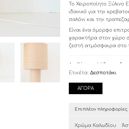
Το Χειροποίητο Ξύλινο Επ
ιδανικό για την κρεβατ
σαλόνι και την τραπεζα
Είναι ένα όμορφο επιτρ
χαρακτήρα στον χώρο σα
ζεστή ατμόσφαιρα στο 
Διαθέτει καλώδιο με δια
Ετικέτα:
Δεσποτάκι
Φινίρισμα:
βερνίκι κεριο
ΑΓΟΡΑ
Διαστάσεις καπέλου:
Ύψος:
20 εκ.
Επιπλέον πληροφορίες
Διάμετρος:
20 εκ.
Χρώμα Καλωδίου
Άσ