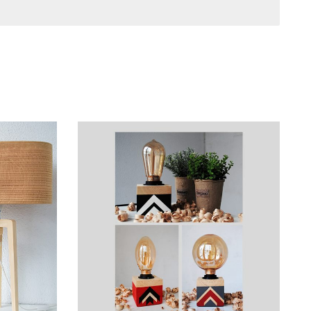
ού 35 εκ.
άμπα LED για να αποφύγετε την
ης επιφάνειας.
ΒΑΝΕΤΑΙ.
κό χώρο.
νερά του ξύλου διαφέρουν εφόσον αποτελεί
 από διαφορετικά κομμάτια ξύλου. Τα