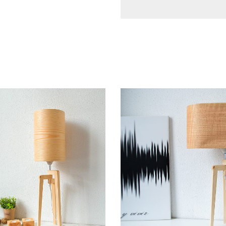
Διαστάσεις βάσης:
Ύψος:
15 εκ.
Μήκος:
8 εκ.
Πλάτος:
8 εκ.
Συνολικό ύψος φωτιστικ
Χρησιμοποιείτε ΜΟΝΟ λ
υπερθέρμανση της ξύλιν
Η ΛΑΜΠΑ ΔΕΝ ΠΕΡΙΛΑΜ
Χρήση μόνο για εσωτερι
Οι χρωματισμοί και τα 
ένα χειροποίητο προϊόν