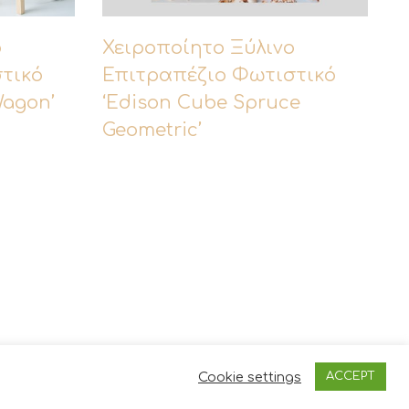
την οθόνη σας ίσως διαφέρουν από την
ο
Χειροποίητο Ξύλινο
τικό
Επιτραπέζιο Φωτιστικό
Wagon’
‘Edison Cube Spruce
Geometric’
Cookie settings
ACCEPT