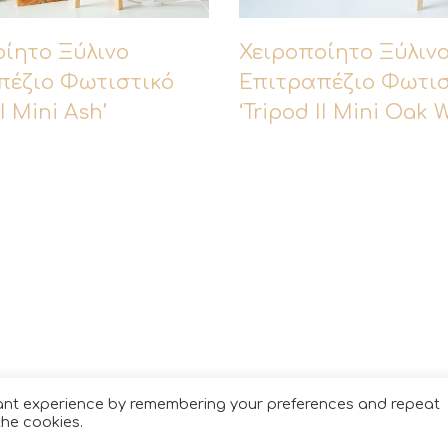
χρώματα που βλέπετε σ
οίητο Ξύλινο
πραγματικότητα.
Χειροποίητο Ξύλιν
πέζιο Φωτιστικό
Επιτραπέζιο Φωτισ
II Mini Ash’
‘Tripod II Mini Oak 
© Copyright 2021. All Rights Reserved
vant experience by remembering your preferences and repeat
the cookies.