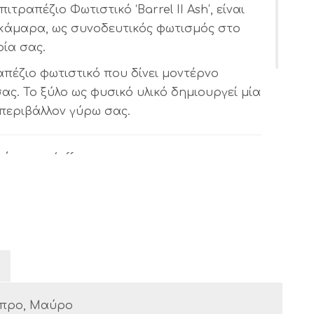
ιτραπέζιο Φωτιστικό ‘Barrel II Ash’, είναι
οκάμαρα, ως συνοδευτικός φωτισμός στο
ρία σας.
απέζιο φωτιστικό που δίνει μοντέρνο
ς. Το ξύλο ως φυσικό υλικό δημιουργεί μία
περιβάλλον γύρω σας.
κόπτη on/off.
ύ σατινέ και ματ.
προ, Μαύρο