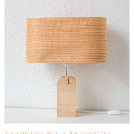
Χειροποίητο Ξύλινο Επιτραπέζιο